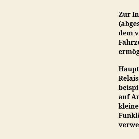
Zur I
(abges
dem v
Fahrz
ermög
Haupts
Relais
beisp
auf A
klein
Funkl
verwe