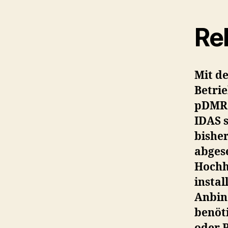
Re
Mit d
Betri
pDMR 
IDAS 
bisher
abgese
Hochh
instal
Anbin
benöti