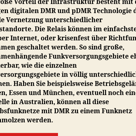
oße Vorteil der Infrastruktur besteht mit
gen digitalen DMR und pDMR Technologie 
le Vernetzung unterschiedlicher
standorte. Die Relais können im einfachs
ber Internet, oder krisenfest über Richtfu
men geschaltet werden. So sind große,
menhängende Funkversorgungsgebiete e
ierbar, wie die einzelnen
ersorgungsgebiete in völlig unterschiedli
en. Haben Sie beispielsweise Betriebsgelä
n, Essen und München, eventuell noch ein
lle in Australien, können all diese
ebsfunknetze mit DMR zu einem Funknetz
hmolzen werden.