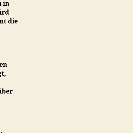
 in
ird
nt die
ten
t,
über