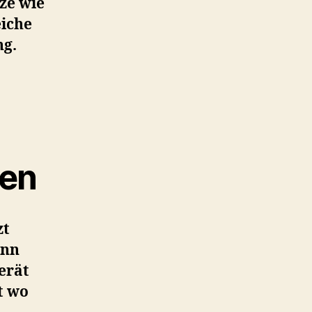
ze wie
eiche
ng.
nen
zt
enn
erät
t wo