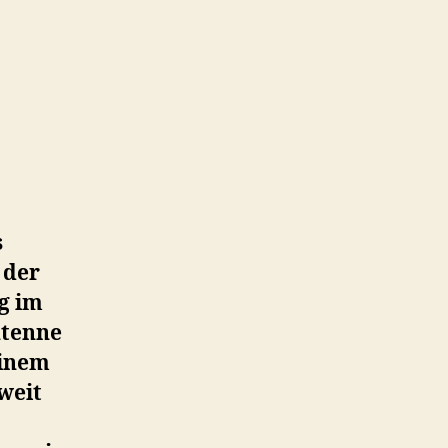
s
 der
g im
ntenne
einem
weit