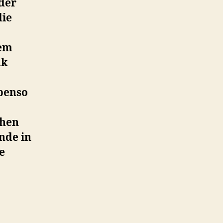
 der
die
tem
nk
benso
chen
nde in
e