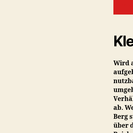
KON
Kle
Wird 
aufgeb
nutzb
umgeb
Verhä
ab. W
Berg s
über 