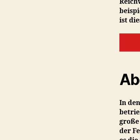
Reichw
beisp
ist di
KON
Ab
In de
betri
große
der Fe