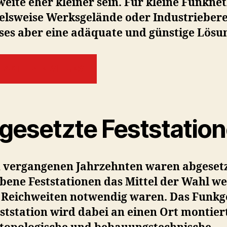
eite eher kleiner sein. Für kleine Funknet
ielsweise Werksgelände oder Industrieber
eses aber eine adäquate und günstige Lösu
TAKTIEREN SIE UNS
gesetzte Feststatio
n vergangenen Jahrzehnten waren abgeset
ebene Feststationen das Mittel der Wahl w
 Reichweiten notwendig waren. Das Funkg
ststation wird dabei an einen Ort montier