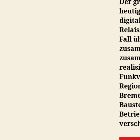
Der gr
heuti
digita
Relais
Fall ü
zusam
zusam
realis
Funkv
Region
Breme
Bauste
Betri
versc