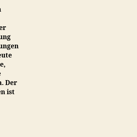
n
er
rung
tungen
eute
e,
e
n. Der
n ist