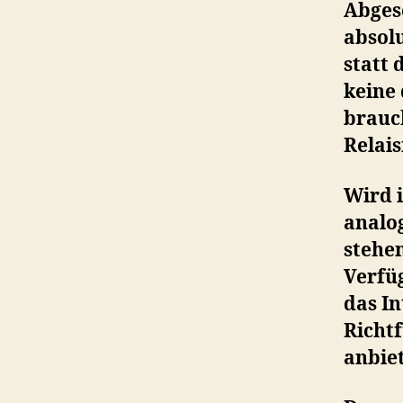
Abges
absol
statt 
keine
brauch
Relais
Wird i
analog
stehe
Verfü
das I
Richt
anbie