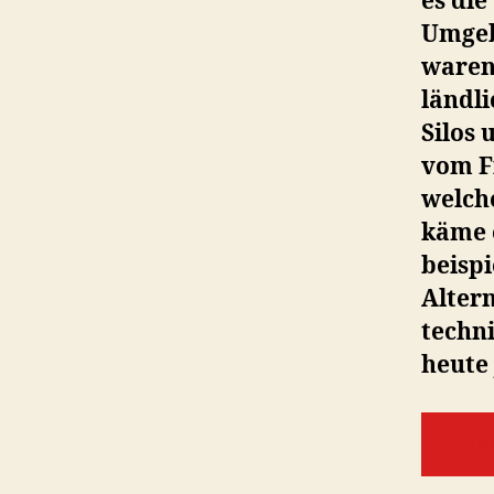
es di
Umgeb
waren
ländl
Silos 
vom F
welch
käme 
beispi
Altern
techni
heute 
KON