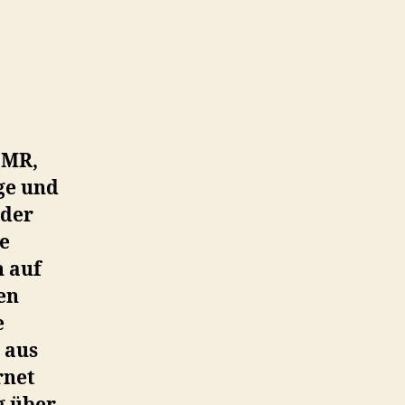
DMR,
ge und
 der
ie
n auf
en
e
 aus
rnet