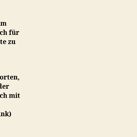
 um
ch für
te zu
orten,
der
ch mit
unk)