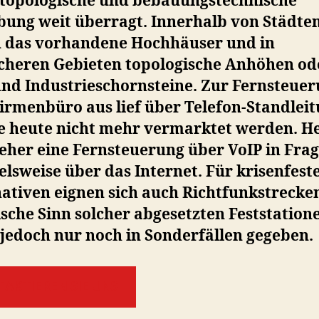
e topologische und bebauungstechnische
ung weit überragt. Innerhalb von Städte
 das vorhandene Hochhäuser und in
icheren Gebieten topologische Anhöhen od
und Industrieschornsteine. Zur Fernsteue
irmenbüro aus lief über Telefon-Standlei
e heute nicht mehr vermarktet werden. H
eher eine Fernsteuerung über VoIP in Frag
elsweise über das Internet. Für krisenfest
ativen eignen sich auch Richtfunkstrecke
sche Sinn solcher abgesetzten Feststatione
jedoch nur noch in Sonderfällen gegeben.
TAKTIEREN SIE UNS